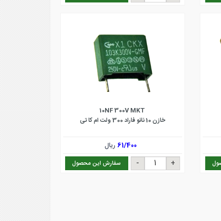
10NF 300V MKT
خازن 10 نانو فاراد 300 ولت ام کا تی
61/400
ریال
ول
سفارش این محصول