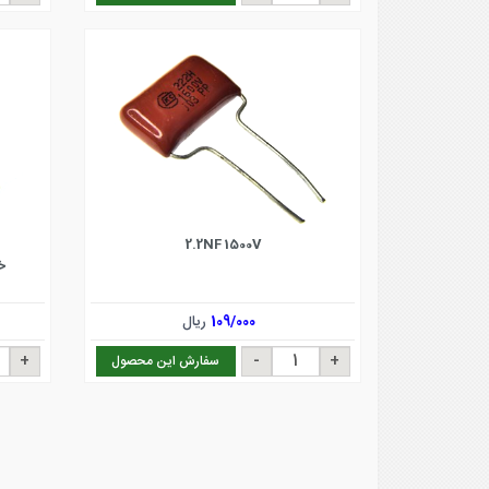
2.2NF 1500V
خازن 70
109/000
ریال
سفارش این محصول