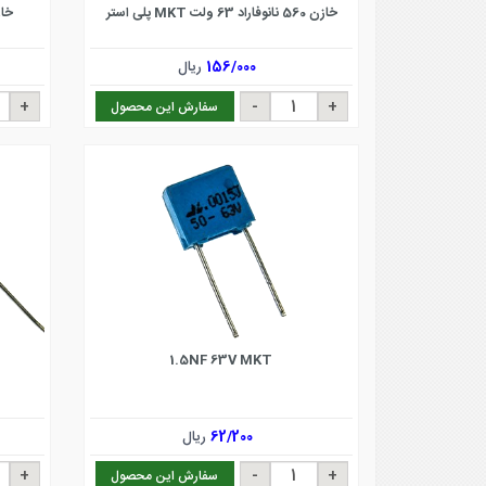
خازن 560 نانوفاراد 63 ولت MKT پلی استر
خازن 3.6 نانوفار
156/000
ریال
سفارش این محصول
1.5NF 63V MKT
62/200
ریال
سفارش این محصول