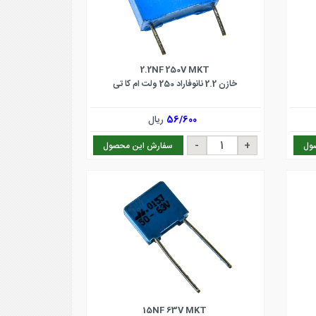
2.2NF 250V MKT
خازن 2.2 نانوفاراد 250 ولت ام کا تی
56/600
ریال
ول
سفارش این محصول
15NF 63V MKT