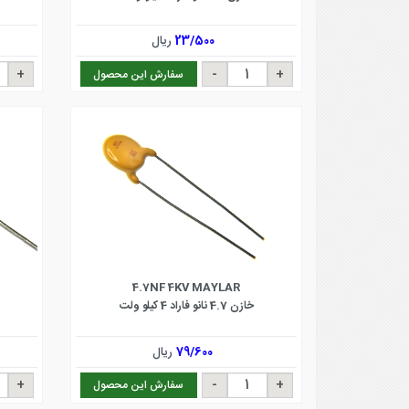
23/500
ریال
سفارش این محصول
4.7NF 4KV MAYLAR
خازن 4.7 نانو فاراد 4 کیلو ولت
79/600
ریال
سفارش این محصول