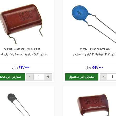
5.6UF 100V POLYESTER
2.7NF 2KV MAYLAR
2 نانوفاراد 2 کیلو ولت مایلار
خازن 5.6 میکروفاراد 100 ولت پلی استر
54/000
ریال
63/000
ریال
سفارش این محصول
سفارش این محص