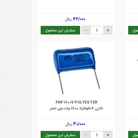
46/000
ریال
ول
سفارش این محصول
4NF 1600V POLYESTER
خازن 4 نانوفاراد 1600 ولت پلی استر
30/000
ریال
ول
سفارش این محصول