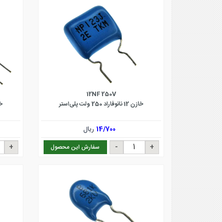
12NF 250V
خازن 12 نانوفاراد 250 ولت پلی‌استر
خازن .7
14/700
ریال
سفارش این محصول