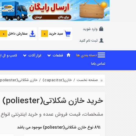
وارد شوید
سبد خرید
سفارش داخل
0
0
ثبت نام کنید
دسته بندی ها
قطعات
ابزار آلات
لامپ و ال ا
تماس باما
صفحه نخست
/
خازن(capacitor)
/ خازن شکلاتی(poliester)
خرید خازن شکلاتی(poliester)
مشخصات، قیمت فروش عمده و خرید اینترنتی انواع خازن شکل
891 نوع خازن شکلاتی(poliester) موجود می باشد