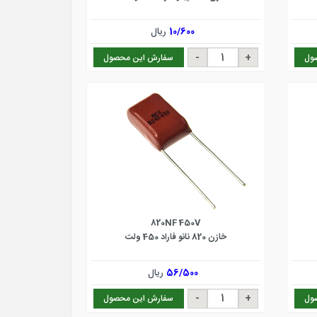
10/600
ریال
ول
سفارش این محصول
820NF 450V
خازن 820 نانو فاراد 450 ولت
56/500
ریال
ول
سفارش این محصول