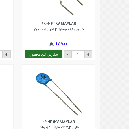
680NF 2KV MAYLAR
خازن 680 نانوفاراد 2 کیلو ولت مایلار
101/000
ریال
سفارش این محصول
2.2NF 1KV MAYLAR
خازن 2.2 نانو فاراد 1 کیلو ولت