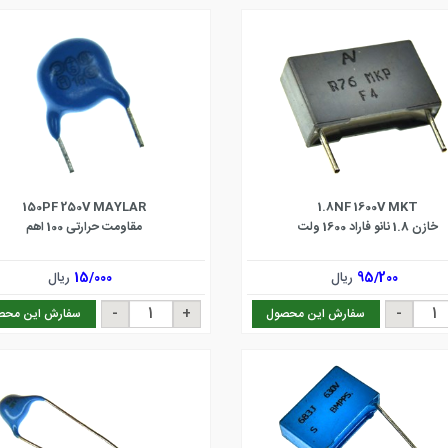
150PF 250V MAYLAR
1.8NF 1600V MKT
خازن 1.8 نانو فاراد 1600 ولت
مقاومت حرارتی 100 اهم
95/200
ریال
15/000
ریال
سفارش این محصول
سفارش این محص