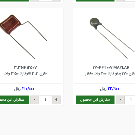
3.3NF 1250V
270PF 200V MAYLAR
2 پیکو فاراد 200 ولت مایلار
خازن 3.3 نانوفاراد 1250 ولت
22/900
ریال
120/000
ریال
سفارش این محصول
سفارش این محص