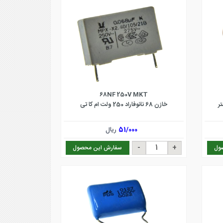
68NF 250V MKT
خازن 68 نانوفاراد 250 ولت ام کا تی
51/000
ریال
ول
سفارش این محصول