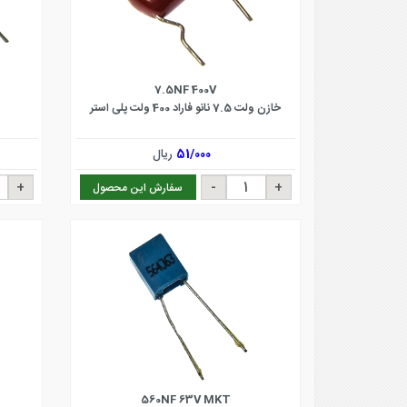
7.5NF 400V
خازن ولت 7.5 نانو فاراد 400 ولت پلی استر
51/000
ریال
سفارش این محصول
560NF 63V MKT