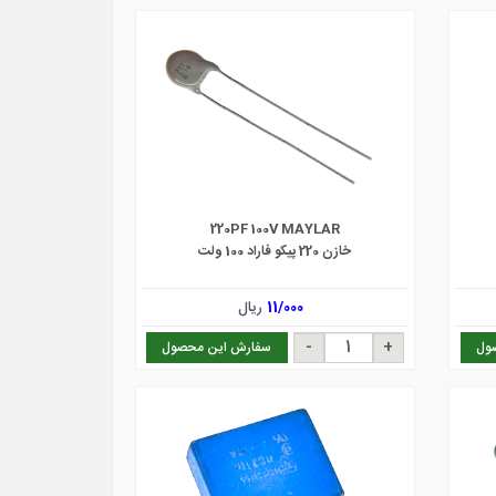
220PF 100V MAYLAR
خازن 220 پیکو فاراد 100 ولت
11/000
ریال
ول
سفارش این محصول