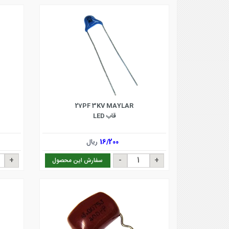
27PF 3KV MAYLAR
قاب LED
16/200
ریال
سفارش این محصول