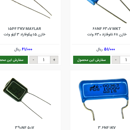
15PF 3KV MAYLAR
68NF 630V MKT
خازن 68 نانوفاراد 630 ولت
خازن 15 پیکوفاراد 3 کیلو ولت
51/000
ریال
61/000
ریال
سفارش این محصول
سفارش این محص
390NF 50V
3.6NF 1KV