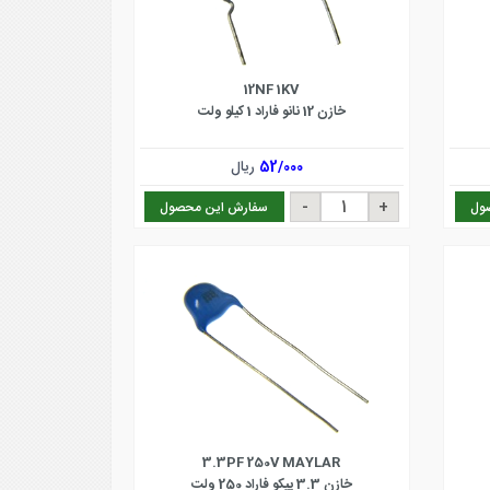
12NF 1KV
خازن 12 نانو فاراد 1 کیلو ولت
52/000
ریال
ول
سفارش این محصول
3.3PF 250V MAYLAR
خازن 3.3 پیکو فاراد 250 ولت