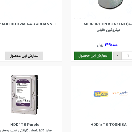
MICROPHON KHAZENI (110
 AHD DH XVR1B08-1 8CHANNEL
میکروفون خازنی
149/000
ریال
سفارش این محصول
سفارش این محصول
HDD 1TB Purple
HDD 10TB TOSHIBA
هارد 1 ترا بنفش گارانتی اصلی وسترن