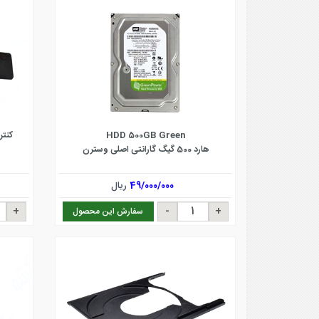
HDD 500GB Green
کنتر
هارد 500 گیگ گارانتی اصلی وسترن
49/000/000
ریال
سفارش این محصول