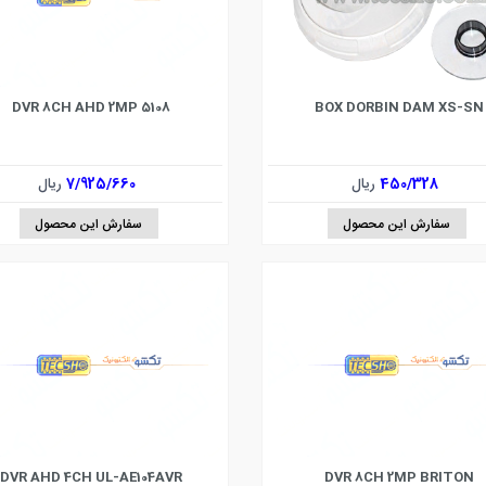
DVR 8CH AHD 2MP 5108
BOX DORBIN DAM XS-SN
450/328
ریال
7/925/660
ریال
سفارش این محصول
سفارش این محصول
DVR AHD 4CH UL-AE104AVR
DVR 8CH 2MP BRITON