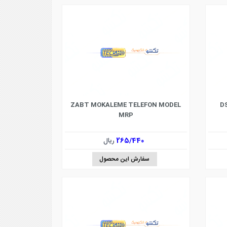
ر هایک ویژن مدل DS-
ZABT MOKALEME TELEFON MODEL
MRP
265/440
ریال
سفارش این محصول