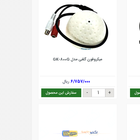
میکروفون گلفی مدل GK-800G
6/757/000
ریال
ول
سفارش این محصول