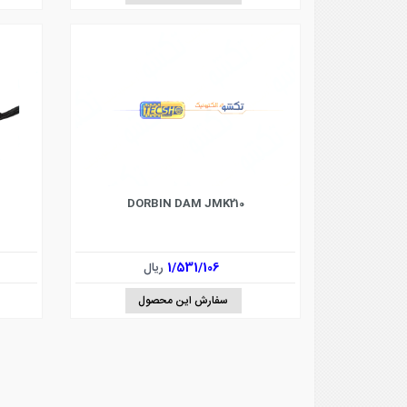
DORBIN DAM JMK210
1/531/106
ریال
سفارش این محصول