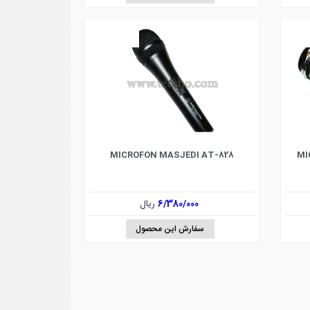
MICROFON MASJEDI AT-828
MI
6/380/000
ریال
سفارش این محصول