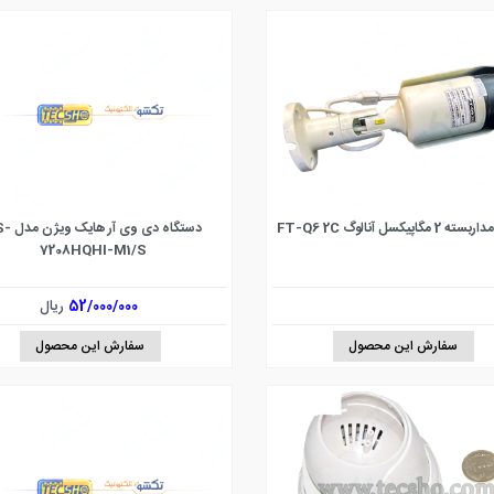
گاپیکسل آنالوگ FT-Q6 2C
دستگاه دی وی آ
7208HQHI-M1/S
52/000/000
ریال
سفارش این محصول
سفارش این محصول