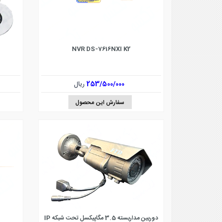
NVR DS-7616NXI K2
253/500/000
ریال
سفارش این محصول
دوربین مداربسته 3.5 مگاپیکسل تحت شبکه IP