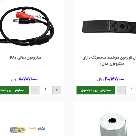
ل تلویزیون هوشمند سامسونگ دارای
میکروفون ذغالی 480
میکروفون مدل 1
20/167/000
ریال
5/787/000
ریال
سفارش این محصول
سفارش این محص