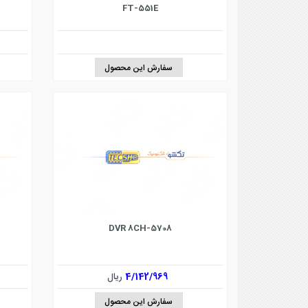
FT-551E
سفارش این محصول
DVR 8CH-5708
4/142/969
ریال
سفارش این محصول