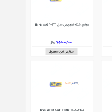
سوئیچ شبکه اینوورس مدل IN-1008GP-2T
75/000/000
ریال
سفارش این محصول
DVR AHD 8CH HDD-H0804SJ