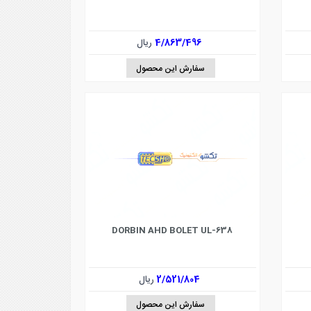
4/863/496
ریال
سفارش این محصول
DORBIN AHD BOLET UL-638
2/521/804
ریال
سفارش این محصول