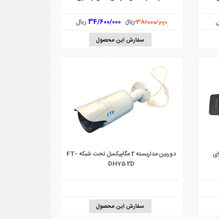
ل
34/600/000
ریال
38/000/000
ریال
سفارش این محصول
ای
دوربین مداربسته 2 مگاپیکسل تحت شبکه FT-
DH75 2D
سفارش این محصول