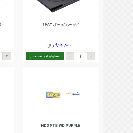
)
درایو سی دی مدل TRAY
9/020/000
ریال
سفارش این محصول
HDD 4TB WD PURPLE