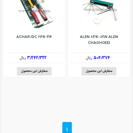
ACHAR IDC 6PK-214
ALEN 8PK-021N ALEN
CHAGHOEEI
504/374
ریال
3/242/322
ریال
سفارش این محصول
سفارش این محصول
1