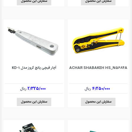
سفارش این محصول
سفارش این محصول
ACHAR SHABAKEH HS_N5684A
آچار قیچی پانچ کروز مدل KD-1
4/250/000
ریال
2/325/000
ریال
سفارش این محصول
سفارش این محصول