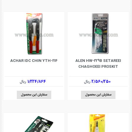
ACHAR IDC CHIN YTH-214
ALEN HW-229B SETAREEI
CHAGHOEEI PROSKIT
2/560/250
ریال
1/224/864
ریال
سفارش این محصول
سفارش این محصول