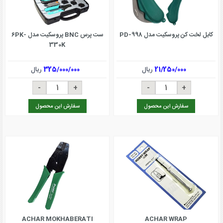
کابل لخت کن پروسکیت مدل PD-998
ست پرس BNC پروسکیت مدل 6PK-
330K
21/250/000
ریال
325/000/000
ریال
سفارش این محصول
سفارش این محصول
ACHAR MOKHABERATI
ACHAR WRAP