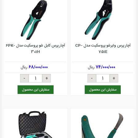
آچار پرس وایرشو پروسکیت مدل CP-
آچار پرس کابل شو پروسکیت مدل 6PK-
301H
751E
74/000/000
ریال
68/000/000
ریال
سفارش این محصول
سفارش این محصول