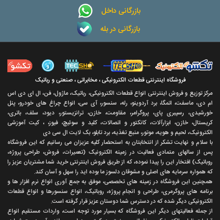
بازرگانی داخل
بازرگانی در بله
فروشگاه اینترنتی قطعات الکترونیکی ، مخابراتی ، صنعتی و رباتیک
مرکز توزیع و فروش اینترنتی انواع قطعات الکترونیکی، رباتیک، ماژول، فن، ال ای دی اس
ام دی، ماسفت، اتمگا، برد آردوینو، رله، سنسور، آی سی، انواع چراغ های خودرو، پنل
خورشیدی، رسپبری پای، پروگرامر، مقاومت، خازن، ترانزیستور، دیود، سلف، باتری،
کریستال، خازن، ابزارآلات، کانکتور و اتصالات، کلید و سوئیچ، فیوز، ، کیت آموزشی
الکترونیک، لحیم و هویه، موتور، منبع تغذیه، برد تابلو، بک لایت ال سی دی
با سلام و نهايت تشکر از انتخابتان به استحضار کليه عزيزان می رسانيم که اين فروشگاه
پس از سالهای متمادی فعاليت در زمينه الکترونيک (تعميرات، فروش، طراحی پروژه،
روباتيک) افتخار اين را پيدا نموده، که از طريق فروش اينترنتی خريد شما مشتريان عزيز را
که همواره سرمايه های اصلی و مشوقان دلسوز ما بوده ايد را سهل و آسان کند.
همچنين اين فروشگاه در زمينه های تخصصی، موفق به جمع آوری انواع نرم افزار ها و
برنامه های پروگرمری، طراحی و انجام پروژه، روباتيک، انواع سنسورها و انواع قطعات
الکترونيکی ديگر شده که در دسترس شما دوستان عزيز قرار گرفته است.
از جمله فعاليتهای ديگر اين فروشگاه که بسيار مورد توجه است، واردات مستقیم انواع