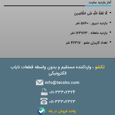
آمار بازدید سایت
أَلَا لَعْنَةُ اللَّهِ عَلَى الظَّالِمِينَ
بازدید دیروز : 5860 نفر
بازدید ماهانه : 123723 نفر
تعداد کاربران عضو : 42317 نفر
تکشو
، واردکننده مستقیم و بدون واسطه قطعات نایاب
الکترونیکی
info@tecsho.com
011-33302324
011-33302323
واحد فروش در بله