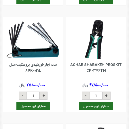
ACHAR SHABAKEH PROSKIT
ست آچار خورشیدی پروسکیت مدل
8PK-021L
CP-376TN
97/500/000
ریال
25/000/000
ریال
سفارش این محصول
سفارش این محصول