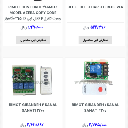
RIMOT CONTOROL 315MHZ
BLUETOOTH CAR BT-RECEIVER
MODEL AZERA COPY CODE
ریموت کنترل 4 کانال کپی کد 315 مگاهرتز
مدل آزرایی
522/376
ریال
1/290/000
ریال
سفارش این محصول
سفارش این محصول
RIMOT GIRANDEH 4 KANAL
RIMOT GIRANDEH 1 KANAL
SANATI 220v
SANATI 220v
2/765/000
ریال
2/611/882
ریال