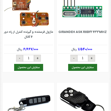
GIRANDEH ASK RXB22 433MHZ
ماژول فرستنده و گیرنده کنترل از راه دور
4 کانال
1/540/000
ریال
6/667/000
ریال
سفارش این محصول
سفارش این محصول