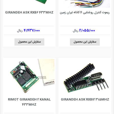
ریموت کنترل روشنایی 4 کاناله ایران زمین
GIRANDEH ASK RXB6 433MHZ
2/055/000
ریال
4/437/000
ریال
سفارش این محصول
سفارش این محصول
RIMOT GIRANDEH 2 KANAL
GIRANDEH ASK RXB12 315MHZ
433MHZ