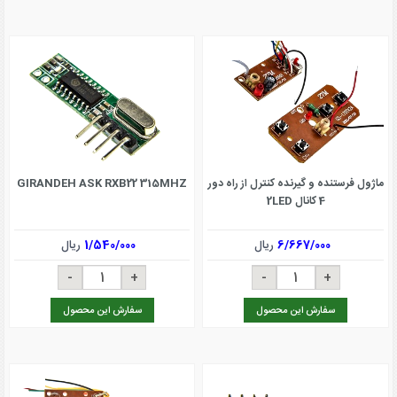
ماژول فرستنده و گیرنده کنترل از راه دور
GIRANDEH ASK RXB22 315MHZ
4 کانال 2LED
6/667/000
ریال
1/540/000
ریال
سفارش این محصول
سفارش این محصول