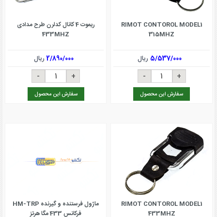
RIMOT CONTOROL MODEL1
ریموت 4 کانال کدلرن طرح مدادی
433MHZ
315MHZ
5/537/000
ریال
2/890/000
ریال
سفارش این محصول
سفارش این محصول
RIMOT CONTOROL MODEL1
ماژول فرستنده و گیرنده HM-TRP
433MHZ
فرکانس 433 مگا هرتز