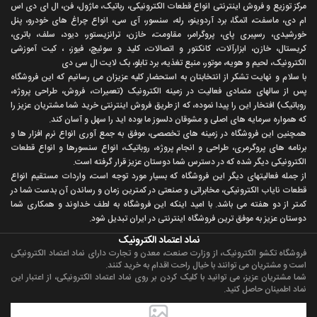
مرکز توزیع و فروش اینترنتی انواع قطعات الکترونیکی، رباتیک، ماژول، فن، ال ای دی اس
ام دی، ماسفت، اتمگا، برد آردوینو، رله، سنسور، آی سی، انواع چراغ های خودرو، پنل
خورشیدی، رسپبری پای، پروگرامر، مقاومت، خازن، ترانزیستور، دیود، سلف، باتری،
کریستال، خازن، ابزارآلات، کانکتور و اتصالات، کلید و سوئیچ، فیوز، ، کیت آموزشی
الکترونیک، لحیم و هویه، موتور، منبع تغذیه، برد تابلو، بک لایت ال سی دی
با سلام و نهايت تشکر از انتخابتان به استحضار کليه عزيزان می رسانيم که اين فروشگاه
پس از سالهای متمادی فعاليت در زمينه الکترونيک (تعميرات، فروش، طراحی پروژه،
روباتيک) افتخار اين را پيدا نموده، که از طريق فروش اينترنتی خريد شما مشتريان عزيز را
که همواره سرمايه های اصلی و مشوقان دلسوز ما بوده ايد را سهل و آسان کند.
همچنين اين فروشگاه در زمينه های تخصصی، موفق به جمع آوری انواع نرم افزار ها و
برنامه های پروگرمری، طراحی و انجام پروژه، روباتيک، انواع سنسورها و انواع قطعات
الکترونيکی ديگر شده که در دسترس شما دوستان عزيز قرار گرفته است.
از جمله فعاليتهای ديگر اين فروشگاه که بسيار مورد توجه است، واردات مستقیم انواع
قطعات ناياب الکترونيکی، مخابراتی و صنعتی در کمترين زمان و رساندن آن بدست شما در
کمتر از دو هفته می باشد. با اميد اينکه اين فروشگاه به لطف خداوند و همکاری شما
دوستان عزيز به موفق ترين فروشگاه اینترنتی در ایران تبديل شود.
نماد اعتماد الکترونیک
فروشگاه تکشو الکترونیک، از وزارت صنعت، معدن و تجارت دارای نماد اعتماد الکترونیکی
است و مشتریان می توانند با خیال راحت اقدام به خرید کنند.
شما مشتریان عزیز، می توانید با کلیک کردن بر روی نماد اعتماد الکترونیکی، از اعتبار این
نماد اطمینان حاصل کنید.