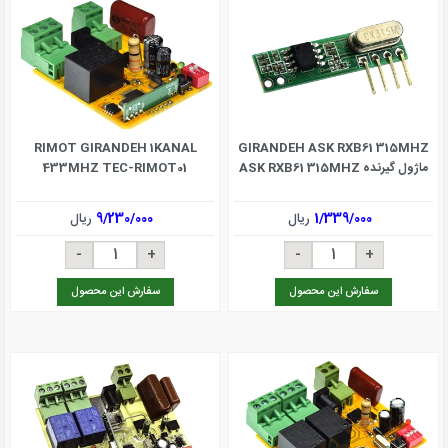
RIMOT GIRANDEH 1KANAL
GIRANDEH ASK RXB61 315MHZ
ماژول گیرنده ASK RXB61 315MHZ
433MHZ TEC-RIMOT01
1/339/000
ریال
9/230/000
ریال
سفارش این محصول
سفارش این محصول