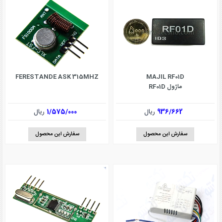
FERESTANDE ASK 315MHZ
MAJIL RF01D
ماژول RF01D
936/662
ریال
1/575/000
ریال
سفارش این محصول
سفارش این محصول