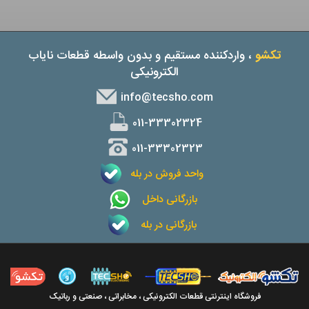
تکشو
، واردکننده مستقیم و بدون واسطه قطعات نایاب
الکترونیکی
info@tecsho.com
011-33302324
011-33302323
واحد فروش در بله
بازرگانی داخل
بازرگانی در بله
فروشگاه اینترنتی قطعات الکترونیکی ، مخابراتی ، صنعتی و رباتیک