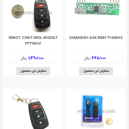
RIMOT CONTOROL MODEL2
GIRANDEH ASK RXB6 315MHZ
433MHZ
448/000
ریال
1/290/000
ریال
سفارش این محصول
سفارش این محصول