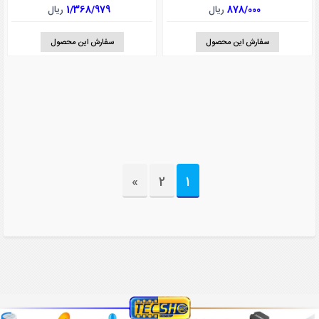
878/000
ریال
1/368/979
ریال
سفارش این محصول
سفارش این محصول
»
2
1