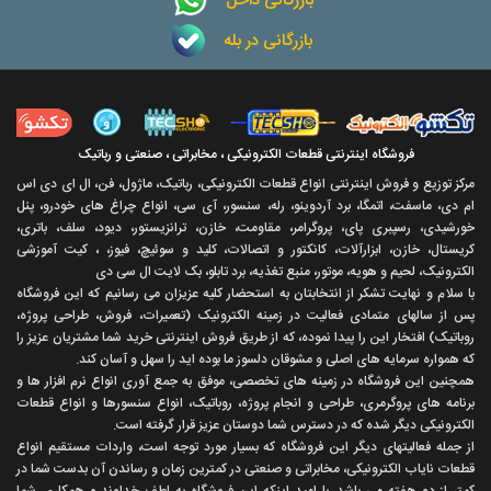
بازرگانی در بله
فروشگاه اینترنتی قطعات الکترونیکی ، مخابراتی ، صنعتی و رباتیک
مرکز توزیع و فروش اینترنتی انواع قطعات الکترونیکی، رباتیک، ماژول، فن، ال ای دی اس
ام دی، ماسفت، اتمگا، برد آردوینو، رله، سنسور، آی سی، انواع چراغ های خودرو، پنل
خورشیدی، رسپبری پای، پروگرامر، مقاومت، خازن، ترانزیستور، دیود، سلف، باتری،
کریستال، خازن، ابزارآلات، کانکتور و اتصالات، کلید و سوئیچ، فیوز، ، کیت آموزشی
الکترونیک، لحیم و هویه، موتور، منبع تغذیه، برد تابلو، بک لایت ال سی دی
با سلام و نهايت تشکر از انتخابتان به استحضار کليه عزيزان می رسانيم که اين فروشگاه
پس از سالهای متمادی فعاليت در زمينه الکترونيک (تعميرات، فروش، طراحی پروژه،
روباتيک) افتخار اين را پيدا نموده، که از طريق فروش اينترنتی خريد شما مشتريان عزيز را
که همواره سرمايه های اصلی و مشوقان دلسوز ما بوده ايد را سهل و آسان کند.
همچنين اين فروشگاه در زمينه های تخصصی، موفق به جمع آوری انواع نرم افزار ها و
برنامه های پروگرمری، طراحی و انجام پروژه، روباتيک، انواع سنسورها و انواع قطعات
الکترونيکی ديگر شده که در دسترس شما دوستان عزيز قرار گرفته است.
از جمله فعاليتهای ديگر اين فروشگاه که بسيار مورد توجه است، واردات مستقیم انواع
قطعات ناياب الکترونيکی، مخابراتی و صنعتی در کمترين زمان و رساندن آن بدست شما در
کمتر از دو هفته می باشد. با اميد اينکه اين فروشگاه به لطف خداوند و همکاری شما