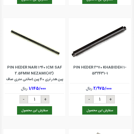
PIN HEDER NARI 1*40 1CM SAF
PIN HEDER 2*70 KHABIDEH 1-
2.54MM NEZAMI(82)
532431-1
پین هدر نری 40 پین 1سانتی متری صاف
2/975/000
ریال
1/145/000
ریال
سفارش این محصول
سفارش این محصول