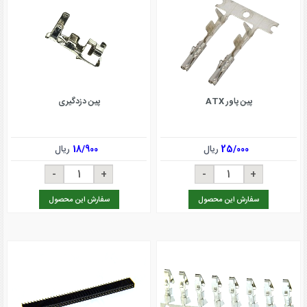
پین پاور ATX
پین دزدگیری
25/000
ریال
18/900
ریال
سفارش این محصول
سفارش این محصول