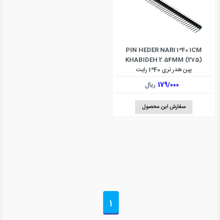
PIN HEDER NARI 1*40 1CM
KHABIDEH 2.54MM (275)
پین هدر نری 40*1 رایت
179/000
ریال
سفارش این محصول
1