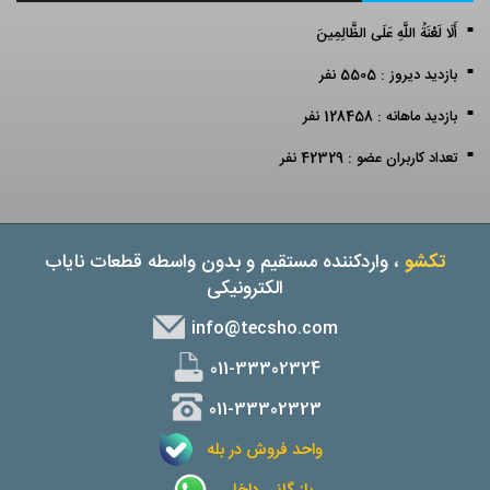
أَلَا لَعْنَةُ اللَّهِ عَلَى الظَّالِمِينَ
بازدید دیروز : 5505 نفر
بازدید ماهانه : 128458 نفر
تعداد کاربران عضو : 42329 نفر
تکشو
، واردکننده مستقیم و بدون واسطه قطعات نایاب
الکترونیکی
info@tecsho.com
011-33302324
011-33302323
واحد فروش در بله
بازرگانی داخل