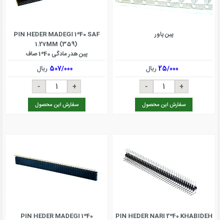
پین پاور
PIN HEDER MADEGI 1*40 SAF
1.27MM (359)
پین هدر مادگی 40*1 صاف
25/000
ریال
507/000
ریال
سفارش این محصول
سفارش این محصول
PIN HEDER MADEGI 1*40
PIN HEDER NARI 2*40 KHABIDEH