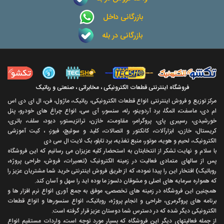
بازرگانی داخل
بازرگانی در بله
فروشگاه اینترنتی قطعات الکترونیکی ، مخابراتی ، صنعتی و رباتیک
مرکز توزیع و فروش اینترنتی انواع قطعات الکترونیکی، رباتیک، ماژول، فن، ال ای دی اس
ام دی، ماسفت، اتمگا، برد آردوینو، رله، سنسور، آی سی، انواع چراغ های خودرو، پنل
خورشیدی، رسپبری پای، پروگرامر، مقاومت، خازن، ترانزیستور، دیود، سلف، باتری،
کریستال، خازن، ابزارآلات، کانکتور و اتصالات، کلید و سوئیچ، فیوز، ، کیت آموزشی
الکترونیک، لحیم و هویه، موتور، منبع تغذیه، برد تابلو، بک لایت ال سی دی
با سلام و نهايت تشکر از انتخابتان به استحضار کليه عزيزان می رسانيم که اين فروشگاه
پس از سالهای متمادی فعاليت در زمينه الکترونيک (تعميرات، فروش، طراحی پروژه،
روباتيک) افتخار اين را پيدا نموده، که از طريق فروش اينترنتی خريد شما مشتريان عزيز را
که همواره سرمايه های اصلی و مشوقان دلسوز ما بوده ايد را سهل و آسان کند.
همچنين اين فروشگاه در زمينه های تخصصی، موفق به جمع آوری انواع نرم افزار ها و
برنامه های پروگرمری، طراحی و انجام پروژه، روباتيک، انواع سنسورها و انواع قطعات
الکترونيکی ديگر شده که در دسترس شما دوستان عزيز قرار گرفته است.
از جمله فعاليتهای ديگر اين فروشگاه که بسيار مورد توجه است، واردات مستقیم انواع