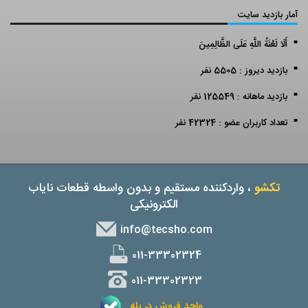
آمار بازدید سایت
أَلَا لَعْنَةُ اللَّهِ عَلَى الظَّالِمِينَ
بازدید دیروز : 5505 نفر
بازدید ماهانه : 125549 نفر
تعداد کاربران عضو : 42324 نفر
تکشو
، واردکننده مستقیم و بدون واسطه قطعات نایاب
الکترونیکی
info@tecsho.com
011-33302324
011-33302323
واحد فروش در بله