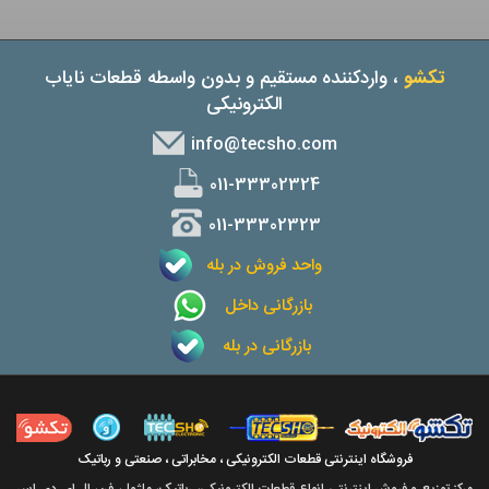
تکشو
، واردکننده مستقیم و بدون واسطه قطعات نایاب
الکترونیکی
info@tecsho.com
011-33302324
011-33302323
واحد فروش در بله
بازرگانی داخل
بازرگانی در بله
فروشگاه اینترنتی قطعات الکترونیکی ، مخابراتی ، صنعتی و رباتیک
مرکز توزیع و فروش اینترنتی انواع قطعات الکترونیکی، رباتیک، ماژول، فن، ال ای دی اس