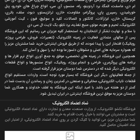
ام دی، ماسفت، اتمگا، برد آردوینو، رله، سنسور، آی سی، انواع چراغ های خودرو، پنل
خورشیدی، رسپبری پای، پروگرامر، مقاومت، خازن، ترانزیستور، دیود، سلف، باتری،
کریستال، خازن، ابزارآلات، کانکتور و اتصالات، کلید و سوئیچ، فیوز، ، کیت آموزشی
الکترونیک، لحیم و هویه، موتور، منبع تغذیه، برد تابلو، بک لایت ال سی دی
با سلام و نهايت تشکر از انتخابتان به استحضار کليه عزيزان می رسانيم که اين فروشگاه
پس از سالهای متمادی فعاليت در زمينه الکترونيک (تعميرات، فروش، طراحی پروژه،
روباتيک) افتخار اين را پيدا نموده، که از طريق فروش اينترنتی خريد شما مشتريان عزيز را
که همواره سرمايه های اصلی و مشوقان دلسوز ما بوده ايد را سهل و آسان کند.
همچنين اين فروشگاه در زمينه های تخصصی، موفق به جمع آوری انواع نرم افزار ها و
برنامه های پروگرمری، طراحی و انجام پروژه، روباتيک، انواع سنسورها و انواع قطعات
الکترونيکی ديگر شده که در دسترس شما دوستان عزيز قرار گرفته است.
از جمله فعاليتهای ديگر اين فروشگاه که بسيار مورد توجه است، واردات مستقیم انواع
قطعات ناياب الکترونيکی، مخابراتی و صنعتی در کمترين زمان و رساندن آن بدست شما در
کمتر از دو هفته می باشد. با اميد اينکه اين فروشگاه به لطف خداوند و همکاری شما
دوستان عزيز به موفق ترين فروشگاه اینترنتی در ایران تبديل شود.
نماد اعتماد الکترونیک
فروشگاه تکشو الکترونیک، از وزارت صنعت، معدن و تجارت دارای نماد اعتماد الکترونیکی
است و مشتریان می توانند با خیال راحت اقدام به خرید کنند.
شما مشتریان عزیز، می توانید با کلیک کردن بر روی نماد اعتماد الکترونیکی، از اعتبار این
نماد اطمینان حاصل کنید.