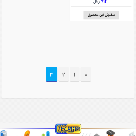
912
ریال
سفارش این محصول
3
2
1
«