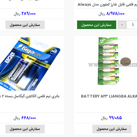
باتری نیم قلمی قابل شارژ کملیون مدل Always
Ready ظرفیت 900 میلی آمپر ساعت بسته 2
8/978/000
ریال
289/000
ریال
عددی
سفارش این محصول
سفارش این محصول
BATTERY A23 LIANGBA ALK
باتری نیم قلمی آلکالاین گیگاسل بسته 2 عددی
99/085
ریال
668/000
ریال
سفارش این محصول
سفارش این محصول