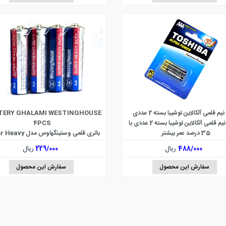
یم قلمی آلکالاین توشیبا بسته 2 عددی
TERY GHALAMI WESTINGHOUSE
باطری نیم قلمی آلکالاین توشیبا بسته 2 عددی با
4PCS
35 درصد عمر بیشتر
باتری قلمی وستینگهاوس م
Duty بسته 4 عددی
488/000
ریال
229/000
ریال
سفارش این محصول
سفارش این محصول