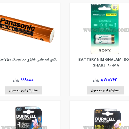
BATTERY NIM GHALAMI S
باتری نیم قلمی شارژی پاناسونیک 750 میلی آمپر
SHARJI 800MA
1/071/762
ریال
998/000
ریال
سفارش این محصول
سفارش این محصول