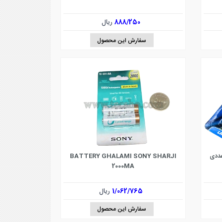
888/250
ریال
سفارش این محصول
BATTERY GHALAMI SONY SHARJI
2000MA
1/062/765
ریال
سفارش این محصول