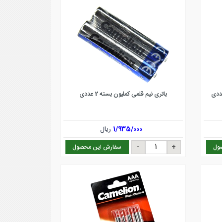
باتری نیم قلمی کملیون بسته 2 عددی
1/935/000
ریال
ول
سفارش این محصول