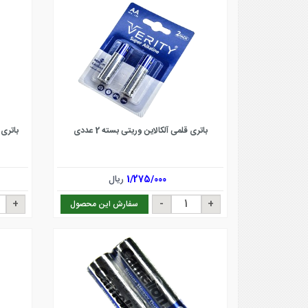
باتری قلمی آلکالاین وریتی بسته 2 عددی
باتری ن
1/275/000
ریال
سفارش این محصول