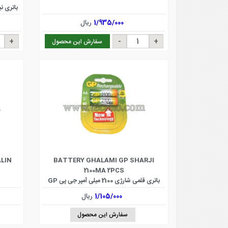
1/935/000
ریال
سفارش این محصول
ALIN
BATTERY GHALAMI GP SHARJI
2100MA 2PCS
باتری قلمی شارژی 2100 میلی آمپر جی پی GP
1/105/000
ریال
سفارش این محصول