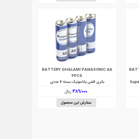
BATTERY GHALAMI PANASONIC AA
BAT
4PCS
دل Super Heavy
باتری قلمی پاناسونیک بسته 4 عددی
389/000
ریال
سفارش این محصول