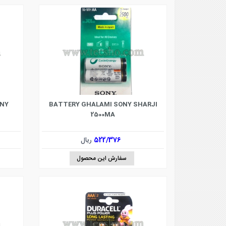
ONY
BATTERY GHALAMI SONY SHARJI
2500MA
522/376
ریال
سفارش این محصول