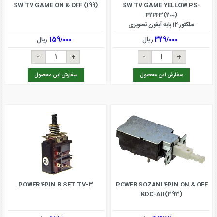
SW TV GAME ON & OFF (199)
SW TV GAME YELLOW PS-
42F43(200)
سلکتور 12 پایه آیفون تصویری
329/000
ریال
159/000
ریال
سفارش این محصول
سفارش این محصول
POWER 4PIN RISET TV-3
POWER SOZANI 4PIN ON & OFF
KDC-A11(393)