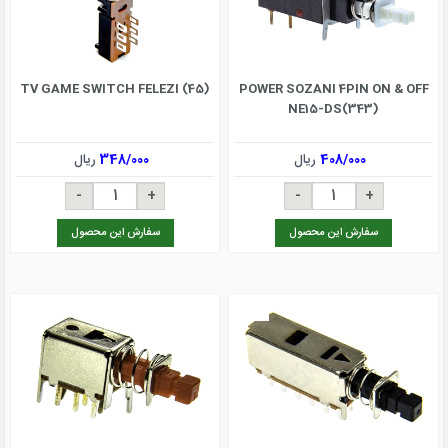
TV GAME SWITCH FELEZI (45)
POWER SOZANI 4PIN ON & OFF
NE15-DS(343)
408/000
ریال
348/000
ریال
سفارش این محصول
سفارش این محصول