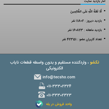
آمار بازدید سایت
أَلَا لَعْنَةُ اللَّهِ عَلَى الظَّالِمِينَ
بازدید دیروز : 11802 نفر
بازدید ماهانه : 160823 نفر
تعداد کاربران عضو : 42351 نفر
تکشو
، واردکننده مستقیم و بدون واسطه قطعات نایاب
الکترونیکی
info@tecsho.com
011-33302324
011-33302323
واحد فروش در بله