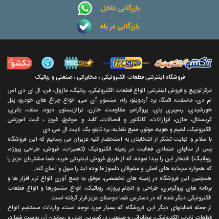
بازرگانی داخل
بازرگانی در بله
فروشگاه اینترنتی قطعات الکترونیکی ، مخابراتی ، صنعتی و رباتیک
مرکز توزیع و فروش اینترنتی انواع قطعات الکترونیکی، رباتیک، ماژول، فن، ال ای دی اس
ام دی، ماسفت، اتمگا، برد آردوینو، رله، سنسور، آی سی، انواع چراغ های خودرو، پنل
خورشیدی، رسپبری پای، پروگرامر، مقاومت، خازن، ترانزیستور، دیود، سلف، باتری،
کریستال، خازن، ابزارآلات، کانکتور و اتصالات، کلید و سوئیچ، فیوز، ، کیت آموزشی
الکترونیک، لحیم و هویه، موتور، منبع تغذیه، برد تابلو، بک لایت ال سی دی
با سلام و نهايت تشکر از انتخابتان به استحضار کليه عزيزان می رسانيم که اين فروشگاه
پس از سالهای متمادی فعاليت در زمينه الکترونيک (تعميرات، فروش، طراحی پروژه،
روباتيک) افتخار اين را پيدا نموده، که از طريق فروش اينترنتی خريد شما مشتريان عزيز را
که همواره سرمايه های اصلی و مشوقان دلسوز ما بوده ايد را سهل و آسان کند.
همچنين اين فروشگاه در زمينه های تخصصی، موفق به جمع آوری انواع نرم افزار ها و
برنامه های پروگرمری، طراحی و انجام پروژه، روباتيک، انواع سنسورها و انواع قطعات
الکترونيکی ديگر شده که در دسترس شما دوستان عزيز قرار گرفته است.
از جمله فعاليتهای ديگر اين فروشگاه که بسيار مورد توجه است، واردات مستقیم انواع
قطعات ناياب الکترونيکی، مخابراتی و صنعتی در کمترين زمان و رساندن آن بدست شما در