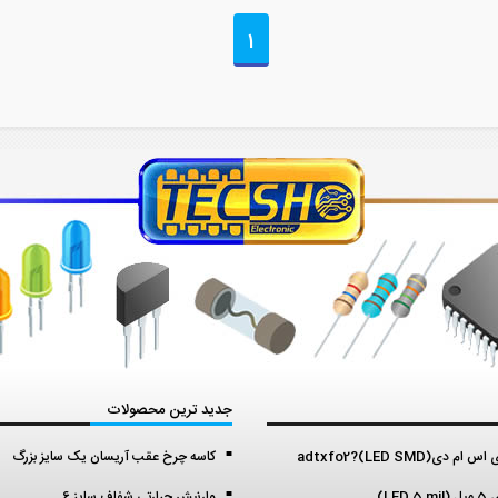
1
جدید ترین محصولات
م دی(LED SMD)?adtxfo2
کاسه چرخ عقب آریسان یک سایز بزرگ
LED )
وارنیش حرارتی شفاف سایز 6