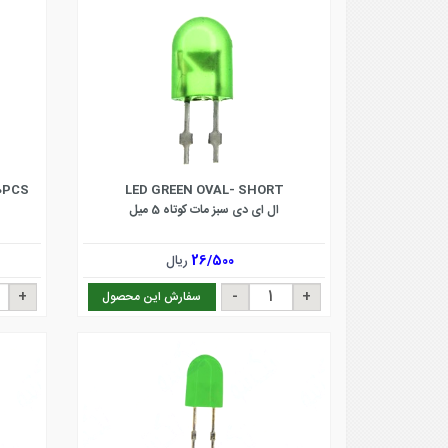
00PCS
LED GREEN OVAL- SHORT
ال ای دی سبز مات کوتاه 5 میل
26/500
ریال
سفارش این محصول