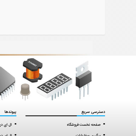
دسترسی سریع
پیوندها
صفحه نخست فروشگاه
ال ای دی اس ا
پیگیری سفارشات
ال ای دی 5 میل (5 mil