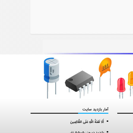
آمار بازدید سایت
أَلَا لَعْنَةُ اللَّهِ عَلَى الظَّالِمِينَ
بازدید دیروز : 5505 نفر