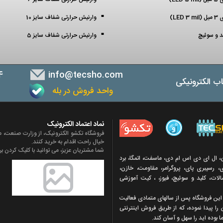
LED )
وارنیش حرارتی شفاف سایز 10
ید و سوئیچ
وارنیش حرارتی شفاف سایز 5
4
info@tecsho.com
ب الکترونیکی
واحد فروش در بله
ب
نماد اعتماد الکترونیک
فروشگاه تکشو الکترونیک، از وزارت صنعت، مع
خیال راحت اقدام به خرید کنند.
شما مشتریان عزیز، می توانید با کلیک کردن بر 
ن، ال ای دی اس ام دی، ماسفت، اتمگا، برد
 رسپبری پای، پروگرامر، مقاومت، خازن،
تصالات، کلید و سوئیچ، فیوز، ، کیت آموزشی
ه اين فروشگاه پس از سالهای متمادی فعاليت
 را پيدا نموده، که از طريق فروش اينترنتی
 بوده ايد را سهل و آسان کند.