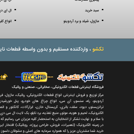
سبد خرید
ال ای دی 3 میل (3 mil
ماژول، شیلد و برد آردوینو
انواع کل
تکشو
، واردکننده مستقیم و بدون واسطه قطعات نایا
فروشگاه اینترنتی قطعات الکترونیکی ، مخابراتی ، صنعتی و رباتیک
مرکز توزیع و فروش اینترنتی انواع قطعات الکترونیکی، رباتیک، ماژول، ف
آردوینو، رله، سنسور، آی سی، انواع چراغ های خودرو، پنل خورشیدی،
ترانزیستور، دیود، سلف، باتری، کریستال، خازن، ابزارآلات، کانکتور و ا
الکترونیک، لحیم و هویه، موتور، منبع تغذیه، برد تابلو، بک لایت ال سی دی
با سلام و نهايت تشکر از انتخابتان به استحضار کليه عزيزان می رسانيم ک
در زمينه الکترونيک (تعميرات، فروش، طراحی پروژه، روباتيک) افتخار اين
خريد شما مشتريان عزيز را که همواره سرمايه های اصلی و مشوقان دلسوز ما