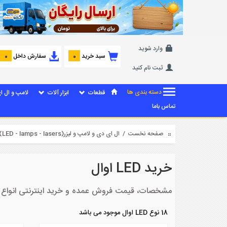
وارد شوید
سبد خرید
سفارش داخل
0
0
ثبت نام کنید
دسته بندی ها
قطعات
ابزار آلات
لامپ و ال ا
تماس باما
صفحه نخست
/
ال ای دی و لامپ و لیزر(LED - lamps - lasers)
خرید LED اوال
مشخصات، قیمت فروش عمده و خرید اینترنتی انواع LED اوال
18 نوع LED اوال موجود می باشد