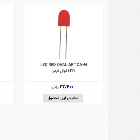
LED RED OVAL 5RTOA-H
LED اوال قرمز
32/400
ریال
سفارش این محصول