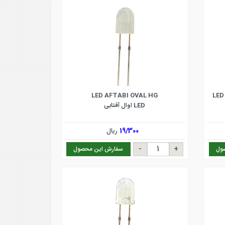
LED AFTABI OVAL HG
LED
LED اوال آفتابی
19/300
ریال
ول
سفارش این محصول