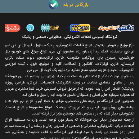
بازرگانی در بله
فروشگاه اینترنتی قطعات الکترونیکی ، مخابراتی ، صنعتی و رباتیک
مرکز توزیع و فروش اینترنتی انواع قطعات الکترونیکی، رباتیک، ماژول، فن، ال ای دی اس
ام دی، ماسفت، اتمگا، برد آردوینو، رله، سنسور، آی سی، انواع چراغ های خودرو، پنل
خورشیدی، رسپبری پای، پروگرامر، مقاومت، خازن، ترانزیستور، دیود، سلف، باتری،
کریستال، خازن، ابزارآلات، کانکتور و اتصالات، کلید و سوئیچ، فیوز، ، کیت آموزشی
الکترونیک، لحیم و هویه، موتور، منبع تغذیه، برد تابلو، بک لایت ال سی دی
با سلام و نهايت تشکر از انتخابتان به استحضار کليه عزيزان می رسانيم که اين فروشگاه
پس از سالهای متمادی فعاليت در زمينه الکترونيک (تعميرات، فروش، طراحی پروژه،
روباتيک) افتخار اين را پيدا نموده، که از طريق فروش اينترنتی خريد شما مشتريان عزيز را
که همواره سرمايه های اصلی و مشوقان دلسوز ما بوده ايد را سهل و آسان کند.
همچنين اين فروشگاه در زمينه های تخصصی، موفق به جمع آوری انواع نرم افزار ها و
برنامه های پروگرمری، طراحی و انجام پروژه، روباتيک، انواع سنسورها و انواع قطعات
الکترونيکی ديگر شده که در دسترس شما دوستان عزيز قرار گرفته است.
از جمله فعاليتهای ديگر اين فروشگاه که بسيار مورد توجه است، واردات مستقیم انواع
قطعات ناياب الکترونيکی، مخابراتی و صنعتی در کمترين زمان و رساندن آن بدست شما در
کمتر از دو هفته می باشد. با اميد اينکه اين فروشگاه به لطف خداوند و همکاری شما
دوستان عزيز به موفق ترين فروشگاه اینترنتی در ایران تبديل شود.