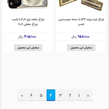
چراغ نمره پراید 132 با دسته سیم بدون
چراغ سقف پژو 206 با لامپ
لامپ
چراغ سقفی 206
958/000
ریال
305/000
ریال
سفارش این محصول
سفارش این محصول
»
6
5
4
3
2
1
«