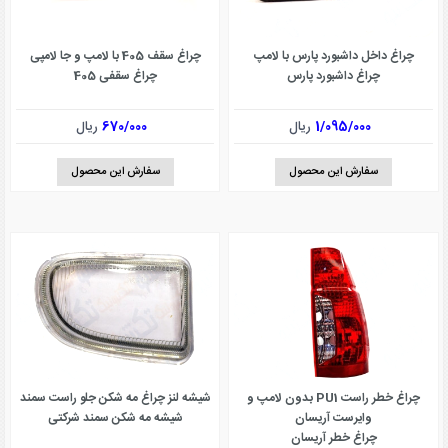
چراغ داخل داشبورد پارس با لامپ
چراغ سقف 405 با لامپ و جا لامپی
چراغ داشبورد پارس
چراغ سقفی 405
1/095/000
ریال
670/000
ریال
سفارش این محصول
سفارش این محصول
چراغ خطر راست PU1 بدون لامپ و
شیشه لنز چراغ مه شکن جلو راست سمند
وایرست آریسان
شیشه مه شکن سمند شرکتی
چراغ خطر آریسان