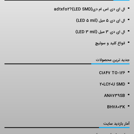
ال ای دی اس ام دی(LED SMD)?adtxfo2
ال ای دی 5 میل (LED 5 mil)
ال ای دی 3 میل (LED 3 mil)
انواع کلید و سوئیچ
جدید ترین محصولات
C1847 TO-126
20LC20U SMD
AN8739SB
BH7803K
آمار بازدید سایت