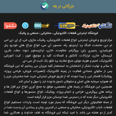
بازرگانی در بله
فروشگاه اینترنتی قطعات الکترونیکی ، مخابراتی ، صنعتی و رباتیک
مرکز توزیع و فروش اینترنتی انواع قطعات الکترونیکی، رباتیک، ماژول، فن، ال ای دی اس
ام دی، ماسفت، اتمگا، برد آردوینو، رله، سنسور، آی سی، انواع چراغ های خودرو، پنل
خورشیدی، رسپبری پای، پروگرامر، مقاومت، خازن، ترانزیستور، دیود، سلف، باتری،
کریستال، خازن، ابزارآلات، کانکتور و اتصالات، کلید و سوئیچ، فیوز، ، کیت آموزشی
الکترونیک، لحیم و هویه، موتور، منبع تغذیه، برد تابلو، بک لایت ال سی دی
با سلام و نهايت تشکر از انتخابتان به استحضار کليه عزيزان می رسانيم که اين فروشگاه
پس از سالهای متمادی فعاليت در زمينه الکترونيک (تعميرات، فروش، طراحی پروژه،
روباتيک) افتخار اين را پيدا نموده، که از طريق فروش اينترنتی خريد شما مشتريان عزيز را
که همواره سرمايه های اصلی و مشوقان دلسوز ما بوده ايد را سهل و آسان کند.
همچنين اين فروشگاه در زمينه های تخصصی، موفق به جمع آوری انواع نرم افزار ها و
برنامه های پروگرمری، طراحی و انجام پروژه، روباتيک، انواع سنسورها و انواع قطعات
الکترونيکی ديگر شده که در دسترس شما دوستان عزيز قرار گرفته است.
از جمله فعاليتهای ديگر اين فروشگاه که بسيار مورد توجه است، واردات مستقیم انواع
قطعات ناياب الکترونيکی، مخابراتی و صنعتی در کمترين زمان و رساندن آن بدست شما در
کمتر از دو هفته می باشد. با اميد اينکه اين فروشگاه به لطف خداوند و همکاری شما