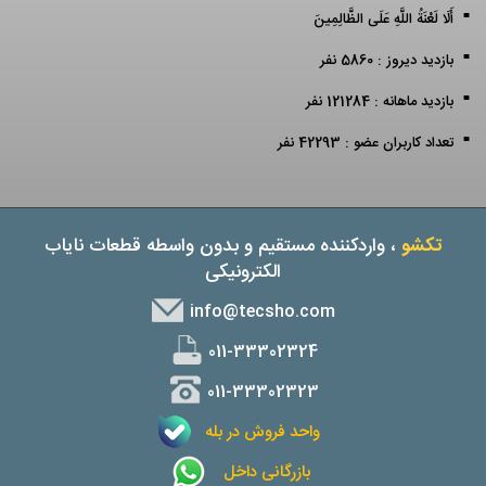
أَلَا لَعْنَةُ اللَّهِ عَلَى الظَّالِمِينَ
بازدید دیروز : 5860 نفر
بازدید ماهانه : 121284 نفر
تعداد کاربران عضو : 42293 نفر
تکشو
، واردکننده مستقیم و بدون واسطه قطعات نایاب
الکترونیکی
info@tecsho.com
011-33302324
011-33302323
واحد فروش در بله
بازرگانی داخل