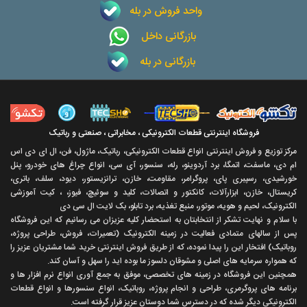
واحد فروش در بله
بازرگانی داخل
بازرگانی در بله
فروشگاه اینترنتی قطعات الکترونیکی ، مخابراتی ، صنعتی و رباتیک
مرکز توزیع و فروش اینترنتی انواع قطعات الکترونیکی، رباتیک، ماژول، فن، ال ای دی اس
ام دی، ماسفت، اتمگا، برد آردوینو، رله، سنسور، آی سی، انواع چراغ های خودرو، پنل
خورشیدی، رسپبری پای، پروگرامر، مقاومت، خازن، ترانزیستور، دیود، سلف، باتری،
کریستال، خازن، ابزارآلات، کانکتور و اتصالات، کلید و سوئیچ، فیوز، ، کیت آموزشی
الکترونیک، لحیم و هویه، موتور، منبع تغذیه، برد تابلو، بک لایت ال سی دی
با سلام و نهايت تشکر از انتخابتان به استحضار کليه عزيزان می رسانيم که اين فروشگاه
پس از سالهای متمادی فعاليت در زمينه الکترونيک (تعميرات، فروش، طراحی پروژه،
روباتيک) افتخار اين را پيدا نموده، که از طريق فروش اينترنتی خريد شما مشتريان عزيز را
که همواره سرمايه های اصلی و مشوقان دلسوز ما بوده ايد را سهل و آسان کند.
همچنين اين فروشگاه در زمينه های تخصصی، موفق به جمع آوری انواع نرم افزار ها و
برنامه های پروگرمری، طراحی و انجام پروژه، روباتيک، انواع سنسورها و انواع قطعات
الکترونيکی ديگر شده که در دسترس شما دوستان عزيز قرار گرفته است.