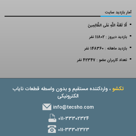
آمار بازدید سایت
أَلَا لَعْنَةُ اللَّهِ عَلَى الظَّالِمِينَ
بازدید دیروز : 11802 نفر
بازدید ماهانه : 148360 نفر
تعداد کاربران عضو : 42347 نفر
تکشو
، واردکننده مستقیم و بدون واسطه قطعات نایاب
الکترونیکی
info@tecsho.com
011-33302324
011-33302323