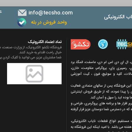
4
info@tecsho.com
ب الکترونیکی
واحد فروش در بله
ب
نماد اعتماد الکترونیک
فروشگاه تکشو الکترونیک، از وزارت صنعت، مع
خیال راحت اقدام به خرید کنند.
شما مشتریان عزیز، می توانید با کلیک کردن بر 
ن، ال ای دی اس ام دی، ماسفت، اتمگا، برد
 رسپبری پای، پروگرامر، مقاومت، خازن،
تصالات، کلید و سوئیچ، فیوز، ، کیت آموزشی
ه اين فروشگاه پس از سالهای متمادی فعاليت
 را پيدا نموده، که از طريق فروش اينترنتی
 بوده ايد را سهل و آسان کند.
افزار ها و برنامه های پروگرمری، طراحی و
ه که در دسترس شما دوستان عزيز قرار گرفته
ت مستقیم انواع قطعات ناياب الکترونيکی،
ته می باشد. با اميد اينکه اين فروشگاه به