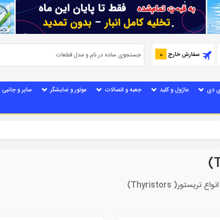
سفارش خارج
0
ی دی
ماژول و کلید
جعبه و اتصالات
موتور و نمایشگر
سایر و جانبی
تور( Thyristors)