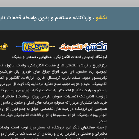
تکشو
، واردکننده مستقیم و بدون واسطه قطعات نایا
فروشگاه اینترنتی قطعات الکترونیکی ، مخابراتی ، صنعتی و رباتیک
مرکز توزیع و فروش اینترنتی انواع قطعات الکترونیکی، رباتیک، ماژول، ف
آردوینو، رله، سنسور، آی سی، انواع چراغ های خودرو، پنل خورشیدی،
ترانزیستور، دیود، سلف، باتری، کریستال، خازن، ابزارآلات، کانکتور و ا
الکترونیک، لحیم و هویه، موتور، منبع تغذیه، برد تابلو، بک لایت ال سی دی
با سلام و نهايت تشکر از انتخابتان به استحضار کليه عزيزان می رسانيم ک
در زمينه الکترونيک (تعميرات، فروش، طراحی پروژه، روباتيک) افتخار اين
خريد شما مشتريان عزيز را که همواره سرمايه های اصلی و مشوقان دلسوز ما
همچنين اين فروشگاه در زمينه های تخصصی، موفق به جمع آوری انواع نرم 
انجام پروژه، روباتيک، انواع سنسورها و انواع قطعات الکترونيکی ديگر شد
است.
از جمله فعاليتهای ديگر اين فروشگاه که بسيار مورد توجه است، واردا
مخابراتی و صنعتی در کمترين زمان و رساندن آن بدست شما در کمتر از دو هف