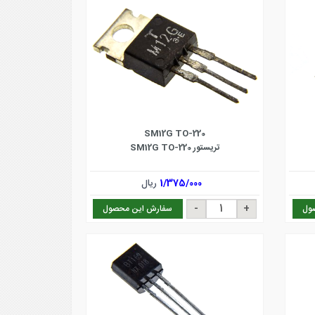
SM12G TO-220
تریستور SM12G TO-220
1/375/000
ریال
ول
سفارش این محصول