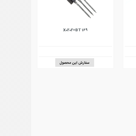
X0202=BT 169
سفارش این محصول