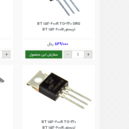
BT 152-600R TO-220 ORG
تریستور BT 152-600R
869/000
ریال
سفارش این محصول
BT 152-600R TO-220
تریستور BT 152-600R