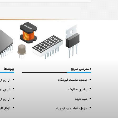
دسترسی سریع
پیوندها
صفحه نخست فروشگاه
ال ای دی اس ا
پیگیری سفارشات
ال ای دی 5 میل (5 mil
سبد خرید
ال ای دی 3 میل (3 mil
ماژول، شیلد و برد آردوینو
انواع کل