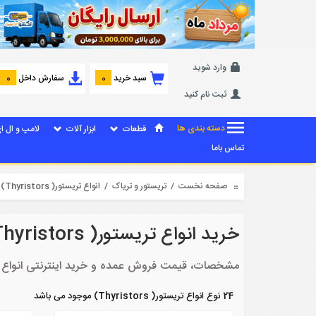
وارد شوید
سبد خرید
سفارش داخل
0
0
ثبت نام کنید
دسته بندی ها
قطعات
ابزار آلات
لامپ و ال ا
تماس باما
صفحه نخست
/
تریستور و تریاک
/ انواع تریستور( Thyristors)
خرید انواع تریستور( Thyristors)
مشخصات، قیمت فروش عمده و خرید اینترنتی انواع انواع تریس
24 نوع انواع تریستور( Thyristors) موجود می باشد