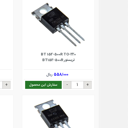
BT 152-500R TO-220
تریستور BT152-500R
558/000
ریال
سفارش این محصول