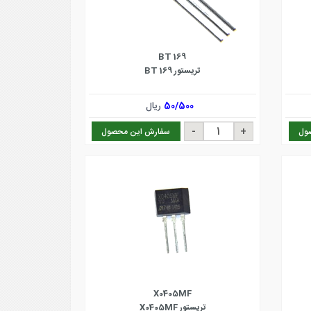
BT 169
تریستور BT 169
50/500
ریال
ول
سفارش این محصول
X0405MF
تریستور X0405MF