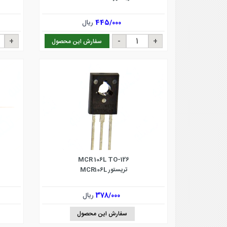
445/000
ریال
سفارش این محصول
MCR 106L TO-126
تریستور MCR106L
378/000
ریال
سفارش این محصول