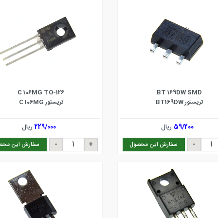
C 106MG TO-126
BT 169DW SMD
تریستور BT169DW
تریستور C 106MG
59/200
ریال
229/000
ریال
سفارش این محصول
سفارش این محص