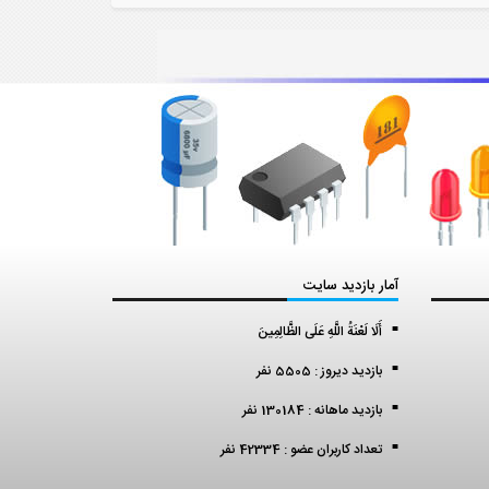
آمار بازدید سایت
أَلَا لَعْنَةُ اللَّهِ عَلَى الظَّالِمِينَ
بازدید دیروز : 5505 نفر
بازدید ماهانه : 130184 نفر
تعداد کاربران عضو : 42334 نفر