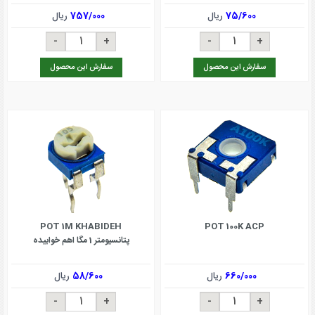
75/600
ریال
757/000
ریال
سفارش این محصول
سفارش این محصول
POT 1M KHABIDEH
POT 100K ACP
پتانسیومتر 1 مگا اهم خوابیده
660/000
ریال
58/600
ریال