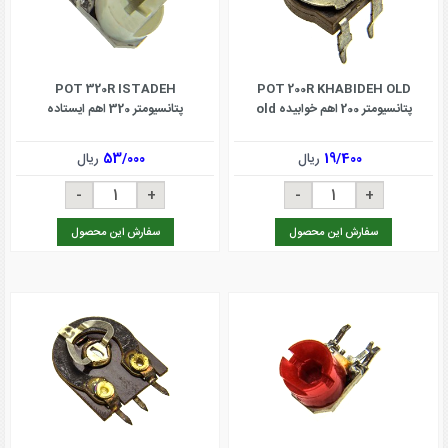
POT 320R ISTADEH
POT 200R KHABIDEH OLD
پتانسیومتر 200 اهم خوابیده old
پتانسیومتر 320 اهم ایستاده
19/400
ریال
53/000
ریال
سفارش این محصول
سفارش این محصول