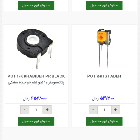
سفارش این محصول
سفارش این محصول
POT 10K KHABIDEH PR BLACK
POT 5K ISTADEH
پتانسیومتر 10 کیلو اهم خوابیده مشکی
53/300
ریال
456/000
ریال
سفارش این محصول
سفارش این محصول