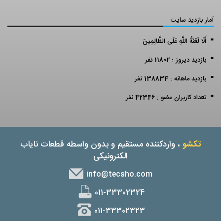
آمار بازدید سایت
أَلَا لَعْنَةُ اللَّهِ عَلَى الظَّالِمِينَ
بازدید دیروز : 11802 نفر
بازدید ماهانه : 138834 نفر
تعداد کاربران عضو : 42346 نفر
تکشو
، واردکننده مستقیم و بدون واسطه قطعات نایاب
الکترونیکی
info@tecsho.com
011-33302324
011-33302323