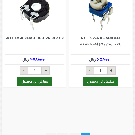
POT 470K KHABIDEH PR BLACK
POT 470R KHABIDEH
پتانسیومتر 470 اهم خوابیده
65/000
ریال
478/000
ریال
سفارش این محصول
سفارش این محصول