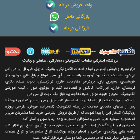
واحد فروش در بله
بازرگانی داخل
بازرگانی در بله
فروشگاه اینترنتی قطعات الکترونیکی ، مخابراتی ، صنعتی و رباتیک
مرکز توزیع و فروش اینترنتی انواع قطعات الکترونیکی، رباتیک، ماژول، فن، ال ای دی اس
ام دی، ماسفت، اتمگا، برد آردوینو، رله، سنسور، آی سی، انواع چراغ های خودرو، پنل
خورشیدی، رسپبری پای، پروگرامر، مقاومت، خازن، ترانزیستور، دیود، سلف، باتری،
کریستال، خازن، ابزارآلات، کانکتور و اتصالات، کلید و سوئیچ، فیوز، ، کیت آموزشی
الکترونیک، لحیم و هویه، موتور، منبع تغذیه، برد تابلو، بک لایت ال سی دی
با سلام و نهايت تشکر از انتخابتان به استحضار کليه عزيزان می رسانيم که اين فروشگاه
پس از سالهای متمادی فعاليت در زمينه الکترونيک (تعميرات، فروش، طراحی پروژه،
روباتيک) افتخار اين را پيدا نموده، که از طريق فروش اينترنتی خريد شما مشتريان عزيز را
که همواره سرمايه های اصلی و مشوقان دلسوز ما بوده ايد را سهل و آسان کند.
همچنين اين فروشگاه در زمينه های تخصصی، موفق به جمع آوری انواع نرم افزار ها و
برنامه های پروگرمری، طراحی و انجام پروژه، روباتيک، انواع سنسورها و انواع قطعات
الکترونيکی ديگر شده که در دسترس شما دوستان عزيز قرار گرفته است.