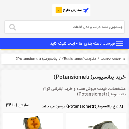
سفارش خارج
0
فهرست دسته بندی ها - اینجا کلیک کنید
صفحه نخست
/
مقاومت(Resistance)
/ پتانسیومتر(Potansiometr)
خرید پتانسیومتر(Potansiometr)
مشخصات، قیمت فروش عمده و خرید اینترنتی انواع
پتانسیومتر(Potansiometr)
نمایش 1 تا 36
81 نوع پتانسیومتر(Potansiometr) موجود می باشد