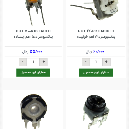
POT 500R ISTADEH
POT 220R KHABIDEH
پتانسیومتر 220 اهم خوابیده
پتانسیومتر 500 اهم ایستاده
60/000
ریال
55/000
ریال
سفارش این محصول
سفارش این محصول