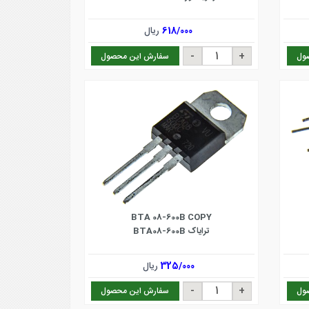
618/000
ریال
ول
سفارش این محصول
BTA 08-600B COPY
ترایاک BTA08-600B
325/000
ریال
ول
سفارش این محصول