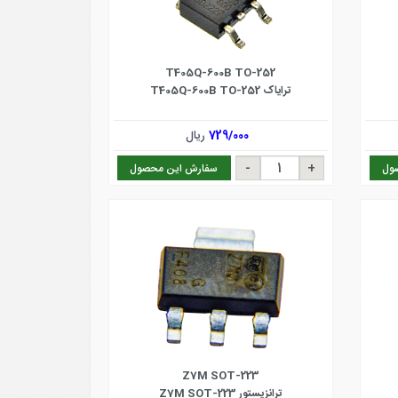
T405Q-600B TO-252
ترایاک T405Q-600B TO-252
729/000
ریال
ول
سفارش این محصول
Z7M SOT-223
ترانزیستور Z7M SOT-223