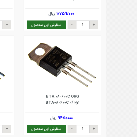
1/759/000
ریال
سفارش این محصول
BTA 08-600C ORG
ترایاک BTA08-600C
945/000
ریال
سفارش این محصول