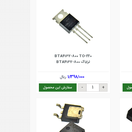
BTA416Y-800 TO-220
ترایاک BTA416Y-800
1/398/000
ریال
ول
سفارش این محصول