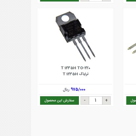
T 1235H TO-220
ترایاک T 1235H
975/000
ریال
ول
سفارش این محصول