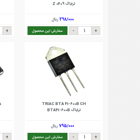
ترایاک Z 0409
298/000
ریال
سفارش این محصول
A
TRIAC BTA 41-600B CH
ترایاک BTA41-600B
795/000
ریال
سفارش این محصول