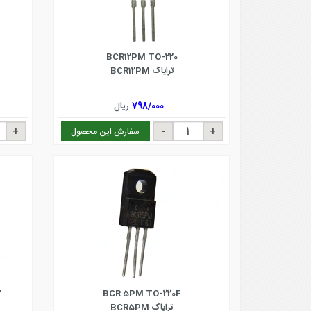
BCR12PM TO-220
ترایاک BCR12PM
798/000
ریال
سفارش این محصول
Y
BCR 5PM TO-220F
ترایاک BCR5PM