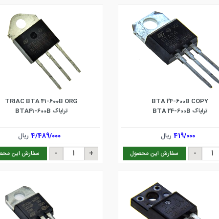
TRIAC BTA 41-600B ORG
BTA 24-600B COPY
ترایاک BTA 24-600B
ترایاک BTA41-600B
419/000
ریال
4/489/000
ریال
سفارش این محصول
سفارش این محص