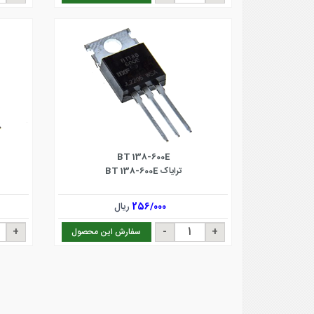
BT 138-600E
ترایاک BT 138-600E
256/000
ریال
سفارش این محصول