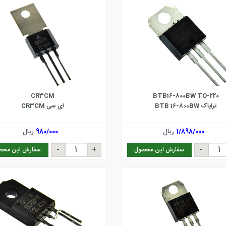
CR3CM
BTB16-800BW TO-220
ترایاک BTB 16-800BW
ای سی CR3CM
1/898/000
ریال
980/000
ریال
سفارش این محصول
سفارش این محص