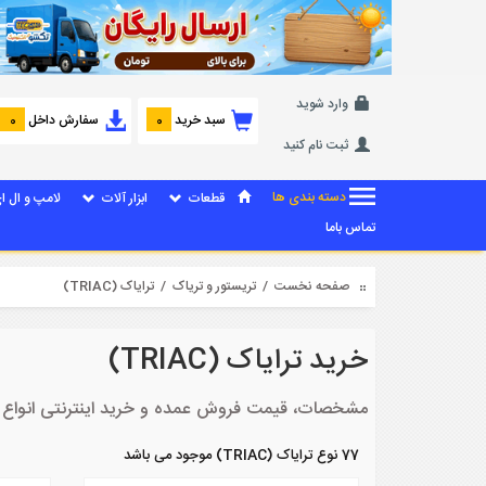
وارد شوید
سبد خرید
سفارش داخل
0
0
ثبت نام کنید
دسته بندی ها
قطعات
ابزار آلات
لامپ و ال ا
تماس باما
صفحه نخست
/
تریستور و تریاک
/ ترایاک (TRIAC)
خرید ترایاک (TRIAC)
مشخصات، قیمت فروش عمده و خرید اینترنتی انواع ترایاک
77 نوع ترایاک (TRIAC) موجود می باشد