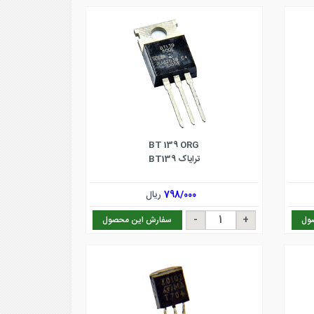
BT 139 ORG
ترایاک BT139
798/000
ریال
ول
سفارش این محصول