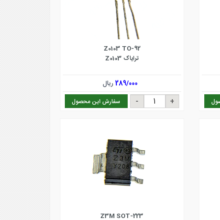
Z0103 TO-92
ترایاک Z0103
289/000
ریال
ول
سفارش این محصول
Z3M SOT-223