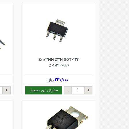
Z0103NN Z3N SOT-223
ترایاک Z0103
230/000
ریال
سفارش این محصول