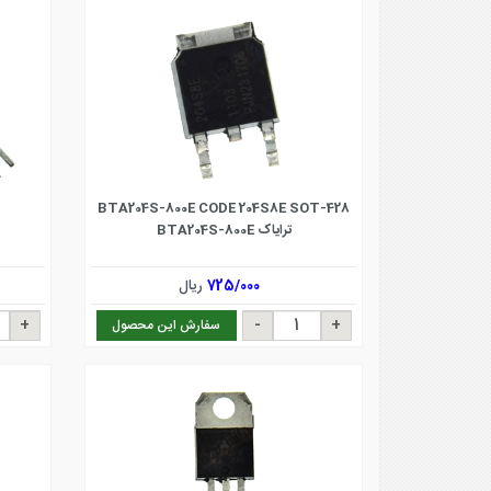
BTA204S-800E CODE 204S8E SOT-428
ترایاک BTA204S-800E
725/000
ریال
سفارش این محصول