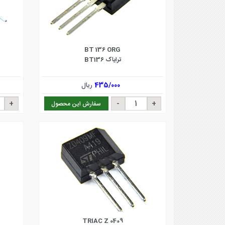
BT 136 ORG
ترایاک BT136
435/000
ریال
سفارش این محصول
TRIAC Z 0409