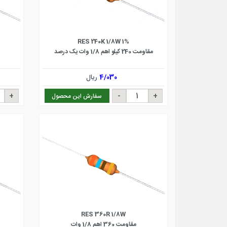
RES 240K 1/8W 1%
مقاومت 240 کیلو اهم 1/8 وات یک درصد
4/030
ریال
سفارش این محصول
RES 360R 1/8W
مقاومت 360 اهم 1/8 وات