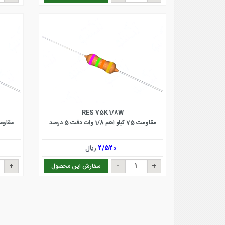
RES 75K 1/8W
مقاومت 75 کیلو اهم 1/8 وات دقت 5 درصد
مقاومت 560 کیلو اهم 1/8 و
2/520
ریال
سفارش این محصول