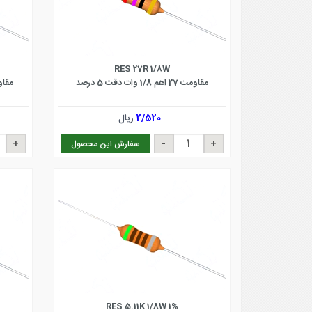
RES 27R 1/8W
مقاومت 27 اهم 1/8 وات دقت 5 درصد
مقاومت 1 مگا اهم
2/520
ریال
سفارش این محصول
RES 5.11K 1/8W 1%