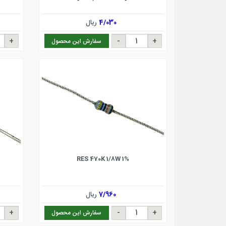
4/030
ریال
سفارش این محصول
RES 470K 1/8W 1%
7/960
ریال
سفارش این محصول