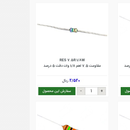
RES 7.5R 1/8W
مقاومت 7.5 اهم 1/8 وات دقت 5 درصد
2/520
ریال
ول
سفارش این محصول