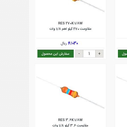
RES 270K 1/8W
مقاومت 270 کیلو اهم 1/8 وات
4/030
ریال
ول
سفارش این محصول
RES 3.6K 1/8W
مقاومت 3.6 کیلو 1/8 وات