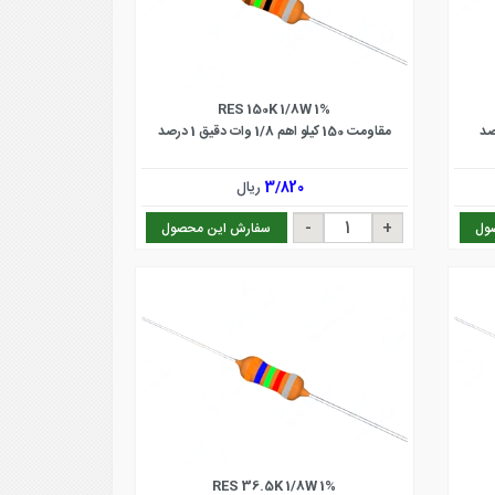
RES 150K 1/8W 1%
مقاومت 150 کیلو اهم 1/8 وات دقیق 1 درصد
3/820
ریال
ول
سفارش این محصول
RES 36.5K 1/8W 1%