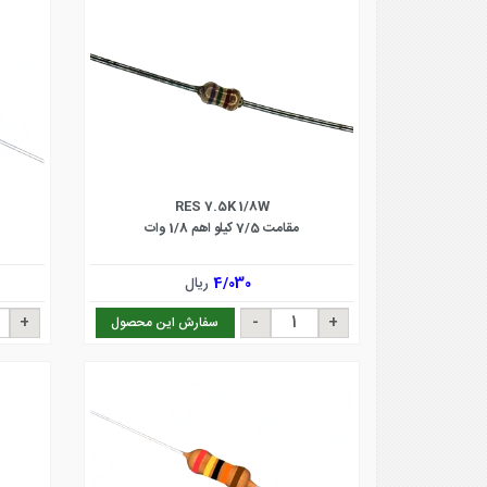
RES 7.5K 1/8W
مقامت 7/5 کیلو اهم 1/8 وات
4/030
ریال
سفارش این محصول