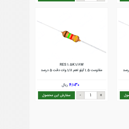
RES 1.5K 1/8W
مقاومت 1.5 کیلو اهم 1/8 وات دقت 5 درصد
4/030
ریال
ول
سفارش این محصول