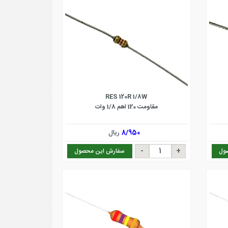
RES 120R 1/8W
مقاومت 120 اهم 1/8 وات
8/950
ریال
ول
سفارش این محصول