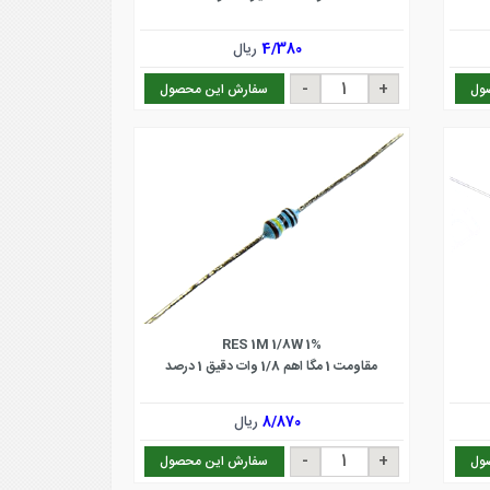
4/380
ریال
ول
سفارش این محصول
RES 1M 1/8W 1%
مقاومت 1 مگا اهم 1/8 وات دقیق 1 درصد
8/870
ریال
ول
سفارش این محصول