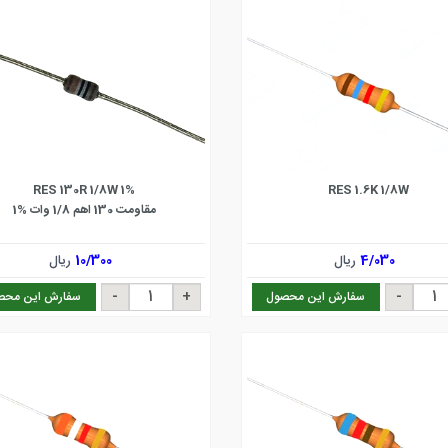
RES 130R 1/8W 1%
RES 1.6K 1/8W
مقاومت 130 اهم 1/8 وات %1
4/030
ریال
10/300
ریال
سفارش این محصول
سفارش این محص